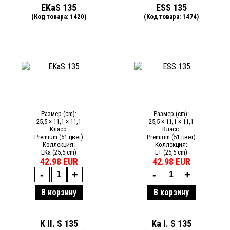
EKaS 135
ESS 135
(Код товара:
1420
)
(Код товара:
1474
)
Размер (cm):
Размер (cm):
25,5 × 11,1 × 11,1
25,5 × 11,1 × 11,1
Класс:
Класс:
Premium (51 цвет)
Premium (51 цвет)
Коллекция:
Коллекция:
EKa (25,5 cm)
ET (25,5 cm)
42.98 EUR
42.98 EUR
В корзину
В корзину
K II. S 135
Ka I. S 135