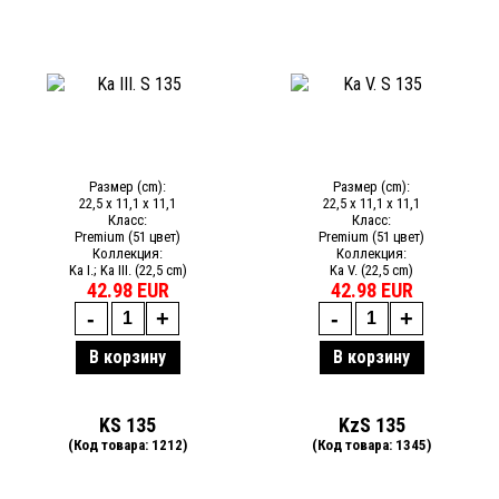
Размер (cm):
Размер (cm):
22,5 x 11,1 x 11,1
22,5 x 11,1 x 11,1
Класс:
Класс:
Premium (51 цвет)
Premium (51 цвет)
Коллекция:
Коллекция:
Ka I.; Ka III. (22,5 cm)
Ka V. (22,5 cm)
42.98 EUR
42.98 EUR
В корзину
В корзину
KS 135
KzS 135
(Код товара:
1212
)
(Код товара:
1345
)