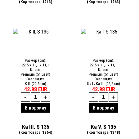
(Код товара:
1213
)
(Код товара:
1263
)
Размер (cm):
Размер (cm):
22,5 x 11,1 x 11,1
22,5 x 11,1 x 11,1
Класс:
Класс:
Premium (51 цвет)
Premium (51 цвет)
Коллекция:
Коллекция:
K II. (22,5 cm)
Ka I.; Ka III. (22,5 cm)
42.98 EUR
42.98 EUR
В корзину
В корзину
Ka III. S 135
Ka V. S 135
(Код товара:
1264
)
(Код товара:
1348
)