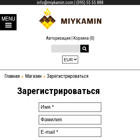
info@miykamin.com
|
(095) 55 55 888
Авторизация
|
Корзина (0)
Главная
Магазин
Зарегистрироваться
Зарегистрироваться